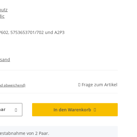
hutz
dic
1/602, 5753653701/702 und A2P3
rsand
Frage zum Artikel
nd abweichend)
aar
In den Warenkorb
destabnahme von 2 Paar.