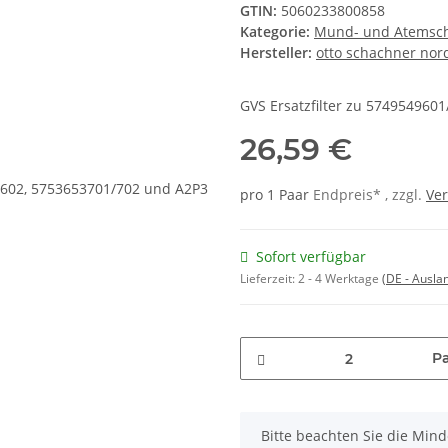
GTIN:
5060233800858
Kategorie:
Mund- und Atemsc
Hersteller:
otto schachner nor
GVS Ersatzfilter zu 574954960
26,59 €
pro 1 Paar
Endpreis* , zzgl.
Ve
Sofort verfügbar
Lieferzeit:
2 - 4 Werktage
(DE - Ausla
P
x
Bitte beachten Sie die Min