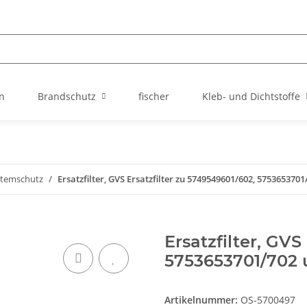
n
Brandschutz
fischer
Kleb- und Dichtstoffe
temschutz
Ersatzfilter, GVS Ersatzfilter zu 5749549601/602, 575365370
Ersatzfilter, GVS
5753653701/702
Artikelnummer:
OS-5700497