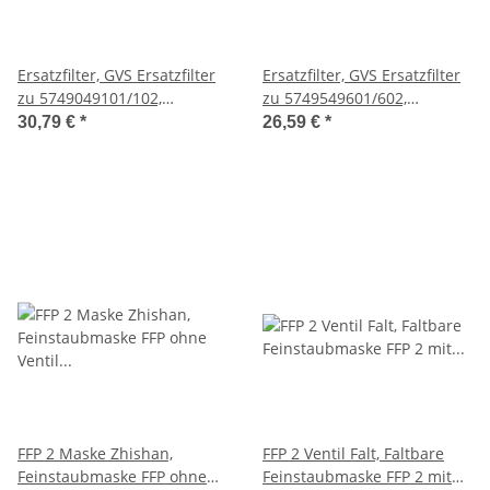
Ersatzfilter, GVS Ersatzfilter
Ersatzfilter, GVS Ersatzfilter
zu 5749049101/102,
zu 5749549601/602,
5753453501/502 und
5753653701/702 und A2P3
30,79 €
*
26,59 €
*
ABEK1P3
FFP 2 Maske Zhishan,
FFP 2 Ventil Falt, Faltbare
Feinstaubmaske FFP ohne
Feinstaubmaske FFP 2 mit