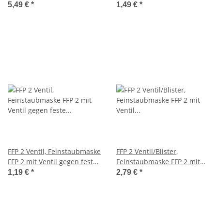
Ventil gegen feste und
Ventil gegen feste und
5,49 €
*
1,49 €
*
flüssige Partikel bis zum 10-
flüssige Partikel bis zum 10-
fachen MAK Wert, mit
fachen MAK Wert
Ohrbänderung
FFP 2 Ventil, Feinstaubmaske
FFP 2 Ventil/Blister,
FFP 2 mit Ventil gegen feste
Feinstaubmaske FFP 2 mit
und flüssige Partikel bis
Ventil gegen feste und
1,19 €
*
2,79 €
*
zum 10-fachen MAK Wert
flüssige Partikel bis zum 10-
fachen MAK Wert, 2 Stück in
einer Blisterpackung