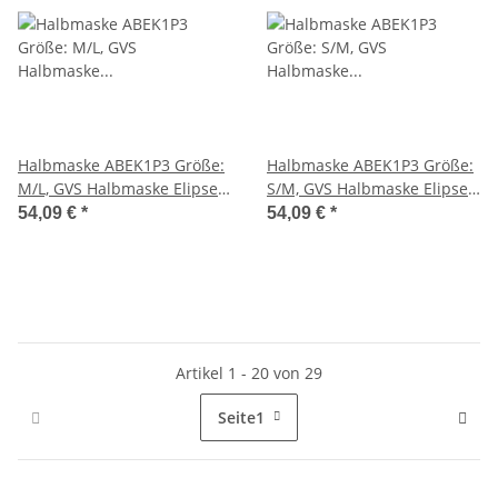
Halbmaske ABEK1P3 Größe:
Halbmaske ABEK1P3 Größe:
M/L, GVS Halbmaske Elipse
S/M, GVS Halbmaske Elipse
ABEK1P3, beständig gegen
ABEK1P3, beständig gegen
54,09 €
*
54,09 €
*
organische Dämpfe,
organische Dämpfe,
Ammoniak, unorganische
Ammoniak, unorganische
und saure Gase, latex- und
und saure Gase, latex- und
silikonfrei, Gr. M/L
silikonfrei, Gr. S/M
Artikel 1 - 20 von 29
Seite
1