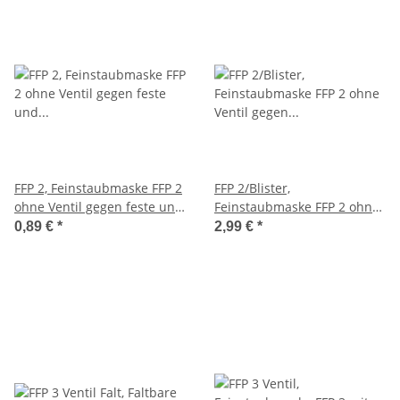
FFP 2, Feinstaubmaske FFP 2
FFP 2/Blister,
ohne Ventil gegen feste und
Feinstaubmaske FFP 2 ohne
flüssige Partikel bis zum 10-
Ventil gegen feste und
0,89 €
*
2,99 €
*
fachen MAK Wert
flüssige Partikel bis zum 10-
fachen MAK Wert , 3 Stück
in einer Blisterpackung