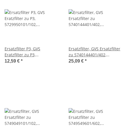
Ersatzfilter P3, GVS
Ersatzfilter, GVS Ersatzfilter
Eratzfilter zu P3,
zu 5740144401/402,
5729950101/102,
5733850301/302 und A1P3
12,59 €
*
25,09 €
*
5740640701/702