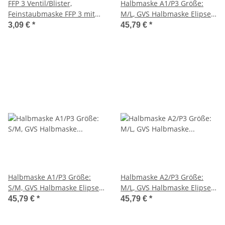
FFP 3 Ventil/Blister,
Halbmaske A1/P3 Größe:
Feinstaubmaske FFP 3 mit
M/L, GVS Halbmaske Elipse
Ventil gegen feste und
A1P3 Filter, beständig gegen
3,09 €
*
45,79 €
*
flüssige Partikel bis zum 30-
organische Dämpfe und
fachen MAK Wert
Partikel, silikon- und
latexfrei, Gr. M/L
Halbmaske A1/P3 Größe:
Halbmaske A2/P3 Größe:
S/M, GVS Halbmaske Elipse
M/L, GVS Halbmaske Elipse
A1P3 Filter, beständig gegen
FFA2P3 Filter, beständig
45,79 €
*
45,79 €
*
organische Dämpfe und
gegen organische Dämpfe
Partikel, silikon- und
und Partikel, latex- und