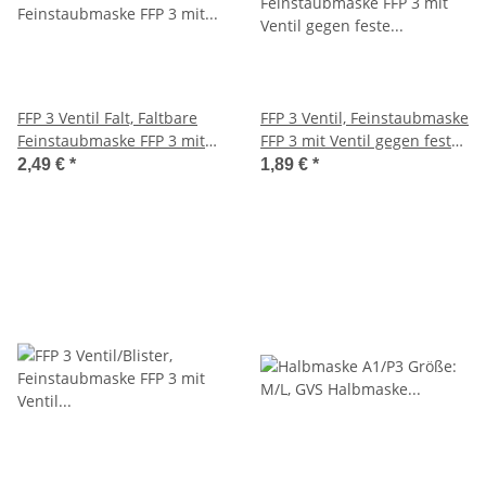
FFP 3 Ventil Falt, Faltbare
FFP 3 Ventil, Feinstaubmaske
Feinstaubmaske FFP 3 mit
FFP 3 mit Ventil gegen feste
Ventil gegen feste und
und flüssige Partikel bis
2,49 €
*
1,89 €
*
flüssige Partikel bis zum 30-
zum 30-fachen MAK Wert
fachen MAK Wert