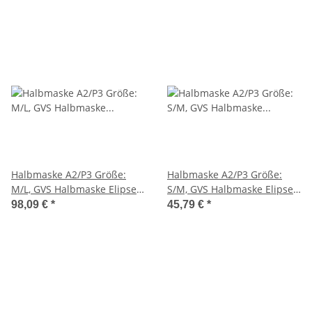
latexfrei, Gr. S/M
silikonfrei, Gr. M/L
Halbmaske A2/P3 Größe:
Halbmaske A2/P3 Größe:
M/L, GVS Halbmaske Elipse
S/M, GVS Halbmaske Elipse
Integra A2P3, schlagfeste
FFA2P3 Filter, beständig
98,09 €
*
45,79 €
*
Polycarbonatscheibe,
gegen organische Dämpfe
beständig gegen organische
und Partikel, latex- und
Gase, Dämpfe und Staub,
silikonfrei, Gr. S/M
Gr. M/L