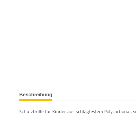
weitere Registerkarten anzeigen
Beschreibung
Schutzbrille für Kinder aus schlagfestem Polycarbonat, s