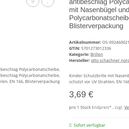
antibeschlag Polyca
mit Nasenbügel und 
Polycarbonatscheib
Blisterverpackung
Artikelnummer:
OS-09246002
GTIN:
5701273012336
Kategorie:
Brillen
Hersteller:
otto schachner nor
Kinder-Schutzbrille mit Nasen
schützt vor UV Strahlen, EN 16
3,69 €
pro 1 Stück
Endpreis* , zzgl.
Ve
Sofort verfügbar