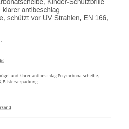
rbonatscheibe, Kinder-Schutzbrille
klarer antibeschlag
e, schützt vor UV Strahlen, EN 166,
11
dic
bügel und klarer antibeschlag Polycarbonatscheibe,
6, Blisterverpackung
rsand