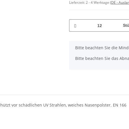
Lieferzeit:
2 - 4 Werktage
(DE - Ausla
St
x
Bitte beachten Sie die Min
Bitte beachten Sie das Abna
chützt vor schädlichen UV Strahlen, weiches Nasenpolster. EN 166