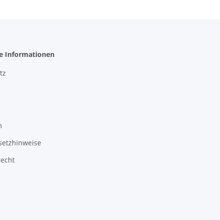
he Informationen
tz
m
setzhinweise
recht