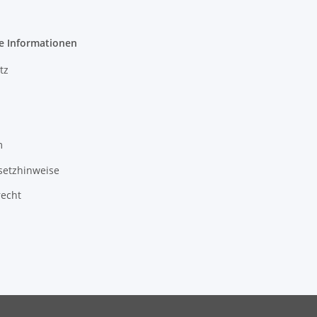
e Informationen
tz
m
setzhinweise
recht