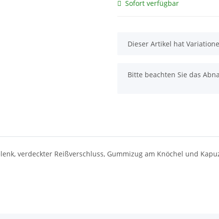
Sofort verfügbar
x
Dieser Artikel hat Variatio
x
Bitte beachten Sie das Abna
lenk, verdeckter Reißverschluss, Gummizug am Knöchel und Kapuze