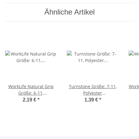
Ähnliche Artikel
WorkLife Natural Grip
Turnstone Größe: 7-11,
WorkL
Größe: 6-11,
Polyester
Nylon/Elasthan/Bambusfaser
Feinstrickhandschuh mit
Fein
2,19 €
*
1,39 €
*
Feinstrickhandschuh mit
Waffelmusterbeschichtung
gesandeter
in Nitril, Handrücken frei
Nitrilbeschichtung,
Han
Handrücken frei
T