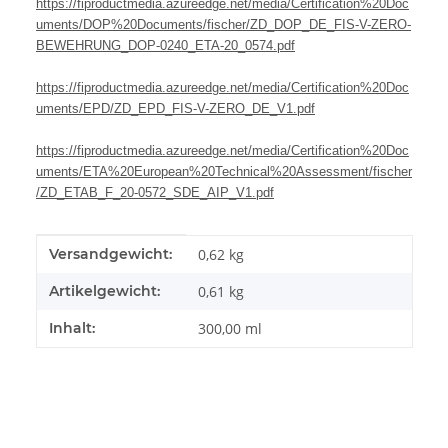
https://fiproductmedia.azureedge.net/media/Certification%20Doc
uments/DOP%20Documents/fischer/ZD_DOP_DE_FIS-V-ZERO-
BEWEHRUNG_DOP-0240_ETA-20_0574.pdf
https://fiproductmedia.azureedge.net/media/Certification%20Doc
uments/EPD/ZD_EPD_FIS-V-ZERO_DE_V1.pdf
https://fiproductmedia.azureedge.net/media/Certification%20Doc
uments/ETA%20European%20Technical%20Assessment/fischer
/ZD_ETAB_F_20-0572_SDE_AIP_V1.pdf
Produkteigenschaft
Wert
Versandgewicht:
0,62 kg
Artikelgewicht:
0,61
kg
Inhalt:
300,00 ml