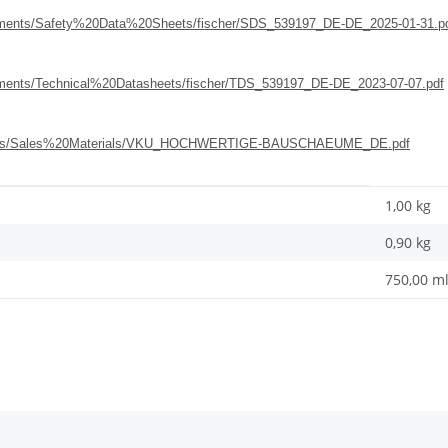
Documents/Safety%20Data%20Sheets/fischer/SDS_539197_DE-DE_2025-01-31.p
ocuments/Technical%20Datasheets/fischer/TDS_539197_DE-DE_2023-07-07.pdf
aterials/Sales%20Materials/VKU_HOCHWERTIGE-BAUSCHAEUME_DE.pdf
1,00 kg
0,90
kg
750,00 m