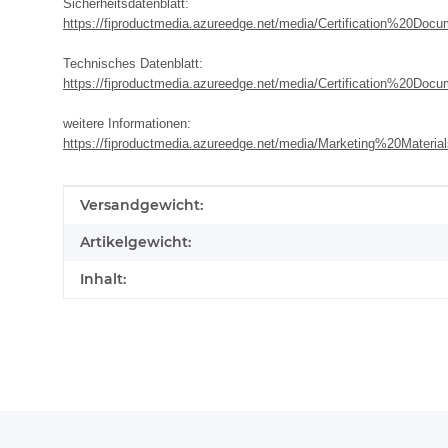
Sicherheitsdatenblatt:
https://fiproductmedia.azureedge.net/media/Certification%20
Technisches Datenblatt:
https://fiproductmedia.azureedge.net/media/Certification%20D
weitere Informationen:
https://fiproductmedia.azureedge.net/media/Marketing%20M
Produkteigenschaft
Wert
Versandgewicht:
Artikelgewicht:
Inhalt: