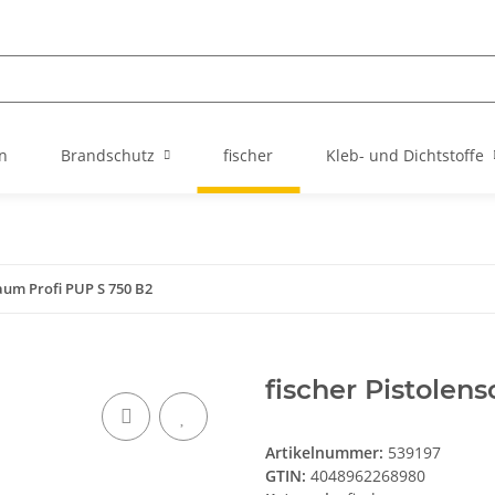
n
Brandschutz
fischer
Kleb- und Dichtstoffe
haum Profi PUP S 750 B2
fischer Pistolen
Artikelnummer:
539197
GTIN:
4048962268980