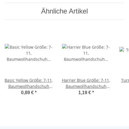
Ähnliche Artikel
Basic Yellow Größe: 7-11,
Harrier Blue Größe: 7-11,
Tur
Baumwollhandschuh
Baumwollhandschuh
mit gelber
mit blauer
Fein
0,89 €
*
1,19 €
*
Nitrilbeschichtung,
Nitrilbeschichtung,
Waff
Handrücken halb
Handrücken halb
in Ni
getaucht, Strickbund
getaucht, Strickbund