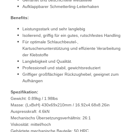
Gehärtet und beschichtete Metallteile
Aufklappbarer Schmetterling-Leiterhaken
Benefits:
Leistungsstark und sehr langlebig
Isolierend, griffig für ein gutes, rutschfestes Handling
Für optimale Schlauchbeutel-,
Kartuschenunterstützung und effiziente Verarbeitung
der Klebstoffe
Langlebigkeit und Qualität.
Professionell und stabil, gewichtsreduziert
Griffiger großflächiger Rückzughebel, geeignet zum
Aufhängen
Spezifikation:
Gewicht: 0.89kg / 1.98lbs
Masse: (LxBxH) 430x69x210mm / 16.92x4.68x8.26in
Auspresskraft: 4.6kN
Mechanischs Übersetzungsverhältnis: 26:1
Viskosität: mittel/hoch
Gehärtete mechanische Bauteile: 50 HRC