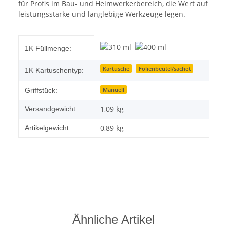
für Profis im Bau- und Heimwerkerbereich, die Wert auf
leistungsstarke und langlebige Werkzeuge legen.
Produkteigenschaft
Wert
1K Füllmenge:
Kartusche
Folienbeutel/sachet
1K Kartuschentyp:
Manuell
Griffstück:
1,09 kg
Versandgewicht:
0,89
kg
Artikelgewicht:
Ähnliche Artikel