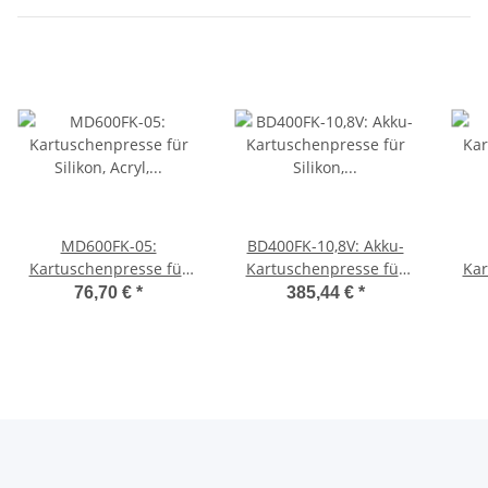
MD600FK-05:
BD400FK-10,8V: Akku-
Kartuschenpresse für
Kartuschenpresse für
Kar
Silikon, Acryl,
Silikon, Acryl,
76,70 €
*
385,44 €
*
Montagekleber in 400ml
Montagekleber 310ml
Mont
Folienbeutel, 310ml
Kartuschen 400ml
Kartuschen
Folienbeutel