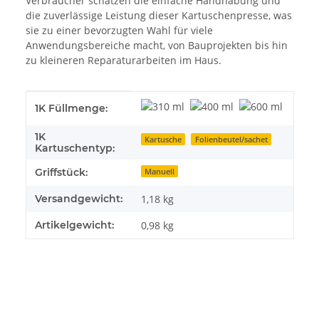
Verbraucher schätzen die einfache Handhabung und
die zuverlässige Leistung dieser Kartuschenpresse, was
sie zu einer bevorzugten Wahl für viele
Anwendungsbereiche macht, von Bauprojekten bis hin
zu kleineren Reparaturarbeiten im Haus.
Produkteigenschaft
Wert
1K Füllmenge:
1K
Kartusche
Folienbeutel/sachet
Kartuschentyp:
Griffstück:
Manuell
Versandgewicht:
1,18 kg
Artikelgewicht:
0,98
kg