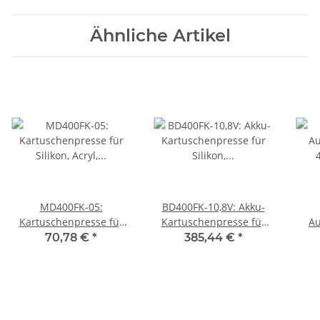
Ähnliche Artikel
MD400FK-05:
BD400FK-10,8V: Akku-
Kartuschenpresse für
Kartuschenpresse für
Au
Silikon, Acryl,
Silikon, Acryl,
70,78 €
*
385,44 €
*
Montagekleber in 400ml
Montagekleber 310ml
Folienbeutel, 310ml
Kartuschen 400ml
Kartuschen
Folienbeutel