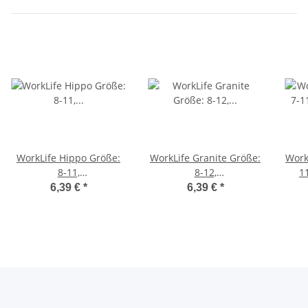
WorkLife Hippo Größe:
WorkLife Granite Größe:
WorkL
8-11,
8-12,
1
Ziegenlederhandschuh
Ziegenlederhandschuh
Fein
6,39 €
*
6,39 €
*
mit grauem
mit schwarzem
dünn
Elasthanhandrücken,
Elasthanhandrücken,
Premiumqualität,
Gummizug im
Klettverschluss,
Handrücken, gefüttert
ungefüttert